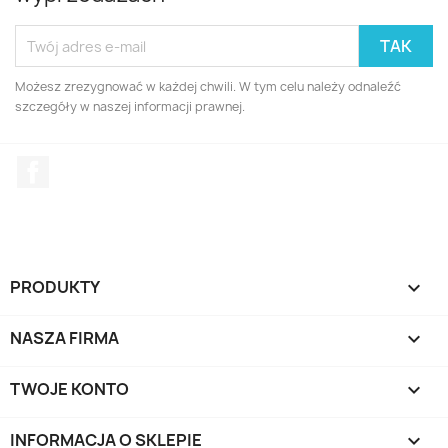
Możesz zrezygnować w każdej chwili. W tym celu należy odnaleźć
szczegóły w naszej informacji prawnej.
Facebook
PRODUKTY

NASZA FIRMA

TWOJE KONTO

INFORMACJA O SKLEPIE
keyboard_arrow_down