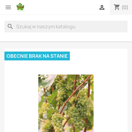
shopping_cart


(0)
search
OBECNIE BRAK NA STANIE