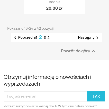
Adonis
20,00 zł
Pokazano 13-24 z 42 pozycji
2


Poprzedni
Następny
1
3
4
Powrót do góry

Otrzymuj informację o nowościach i
wyprzedażach
Możesz zrezygnować w każdej chwili. W tym celu należy odnaleźć